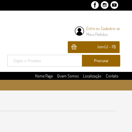
Entre
ou
Cadastre-se
Meus Pedidos
item(s) - R$
Home Page
Quem Somos
Localização
Contato