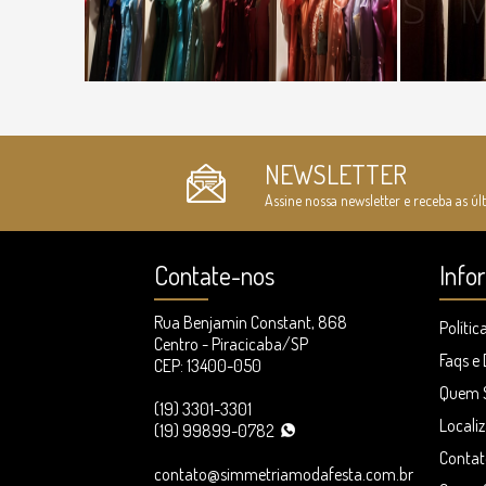
NEWSLETTER
Assine nossa newsletter e receba as úl
Contate-nos
Info
Rua Benjamin Constant, 868
Polític
Centro - Piracicaba/SP
Faqs e
CEP: 13400-050
Quem 
(19) 3301-3301
Locali
(19) 99899-0782
Contat
contato@simmetriamodafesta.com.br