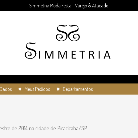
Simmetria Moda Festa - Varejo & Atacado
Dados
✹ Meus Pedidos
✹ Departamentos
stre de 2014 na cidade de Piracicaba/SP.