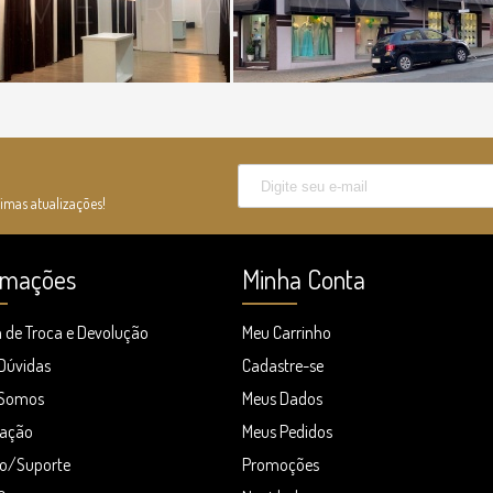
timas atualizações!
rmações
Minha Conta
a de Troca e Devolução
Meu Carrinho
 Dúvidas
Cadastre-se
Somos
Meus Dados
zação
Meus Pedidos
o/Suporte
Promoções