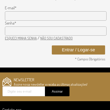
E-mail*
Senha*
/
ESQUECI MINHA SENHA
NÃO SOU CADASTRADO
* Campos Obrigatórios
NEWSLETTER
Assine nossa newsletter e receba as últimas atualizações!
Contate-nos