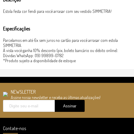
Estola festa cor fendi para você arrasar com seu vestido SIMMETRIA!
Especificações
Parcelamos em até 6x sem juros no cartão para você arrasar com estola
SIMMETRIA.
À vista você ganha 10% desconto (pix, boleto bancário ou débito online).
Dúvidas WhatsApp: (19) 99899-0782
*Produto sujeito a disponibilidade de estoque
NEWSLETTER
Assine nossa newsletter e receba as últimas atualizações!
Contate-nos