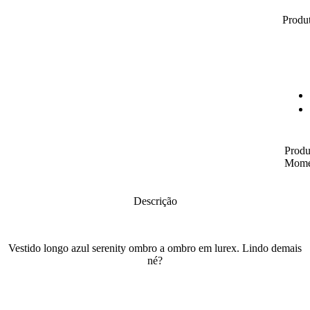
Produt
Produ
Mome
Descrição
Vestido longo azul serenity ombro a ombro em lurex. Lindo demais
né?