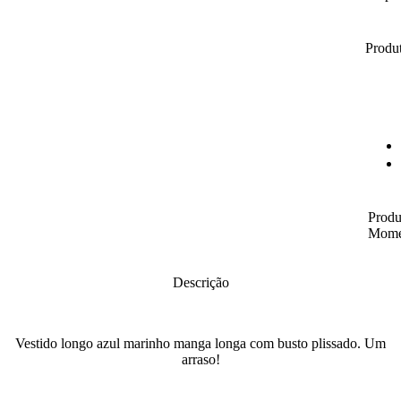
Produt
Produ
Mome
Descrição
Vestido longo azul marinho manga longa com busto plissado. Um
arraso!