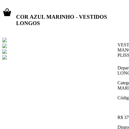
COR AZUL MARINHO - VESTIDOS
LONGOS
VEST
MAN
PLIS
Depar
LON
Categ
MAR
Códig
R$ 37
Dispon