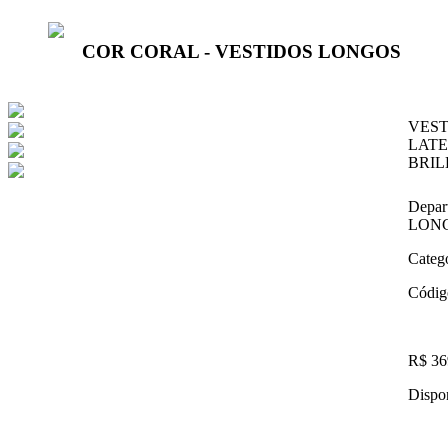
COR CORAL - VESTIDOS LONGOS
VES
LATE
BRI
Depar
LON
Categ
Códig
R$ 36
Dispon