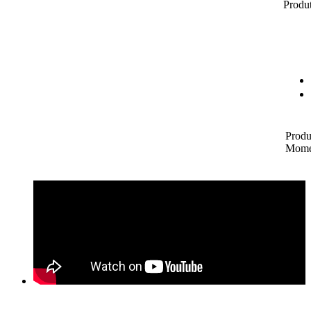
Produt
Produ
Mome