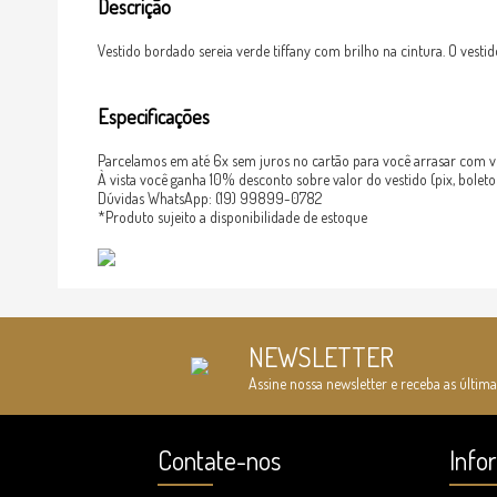
Descrição
Vestido bordado sereia verde tiffany com brilho na cintura. O vesti
Especificações
Parcelamos em até 6x sem juros no cartão para você arrasar com 
À vista você ganha 10% desconto sobre valor do vestido (pix, boleto
Dúvidas WhatsApp: (19) 99899-0782
*Produto sujeito a disponibilidade de estoque
NEWSLETTER
Assine nossa newsletter e receba as última
Contate-nos
Info