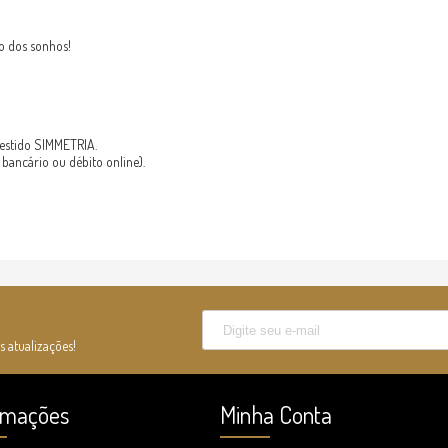
do dos sonhos!
vestido SIMMETRIA.
 bancário ou débito online).
s atualizações!
rmações
Minha Conta