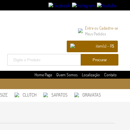
Entre
ou
Cadastre-se
Meus Pedidos
item(s) - R$
Home Page
Quem Somos
Localização
Contato
SIZE
CLUTCH
SAPATOS
GRAVATAS