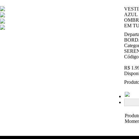
VEST
AZUL
OMBR
EM T
Depart
BORD
Catego
SERE
Código
R$ 1.9
Disponi
Produto
Produt
Momen