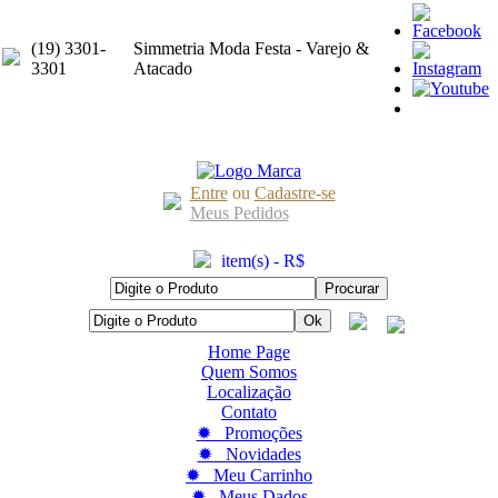
(19) 3301-
Simmetria Moda Festa - Varejo &
3301
Atacado
Entre
ou
Cadastre-se
Meus Pedidos
item(s) - R$
Home Page
Quem Somos
Localização
Contato
✹ Promoções
✹ Novidades
✹ Meu Carrinho
✹ Meus Dados