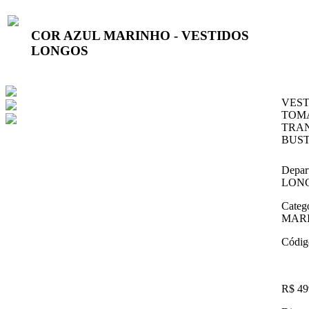
COR AZUL MARINHO - VESTIDOS
LONGOS
VEST
TOM
TRAN
BUST
Depar
LON
Categ
MAR
Códig
R$ 49