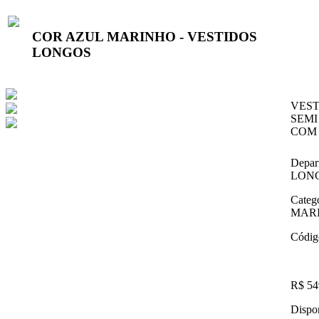
COR AZUL MARINHO - VESTIDOS
LONGOS
VEST
SEMI
COM 
Depar
LON
Categ
MAR
Códig
R$ 54
Dispon