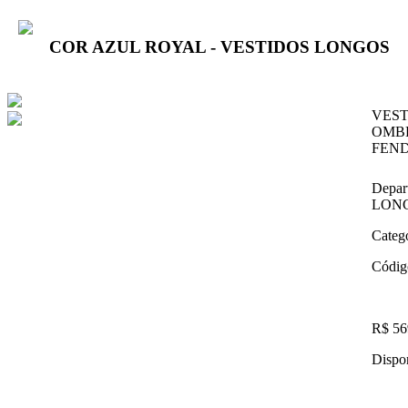
COR AZUL ROYAL - VESTIDOS LONGOS
VEST
OMBR
FEND
Depar
LON
Categ
Códig
R$ 56
Dispon