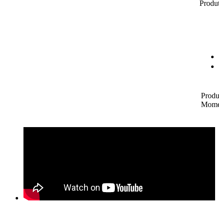
Produt
Produ
Mome