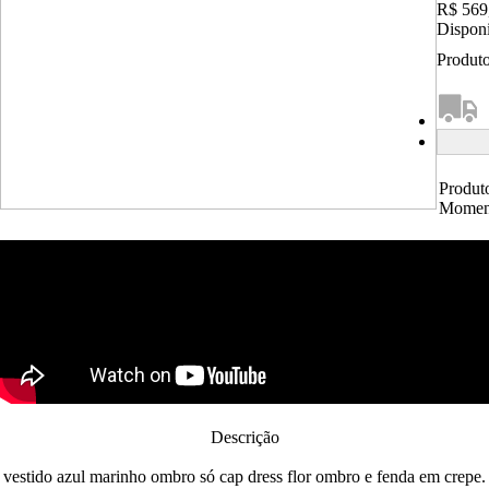
R$ 569
Disponi
Produto
Produt
Momen
Descrição
vestido azul marinho ombro só cap dress flor ombro e fenda em crepe.