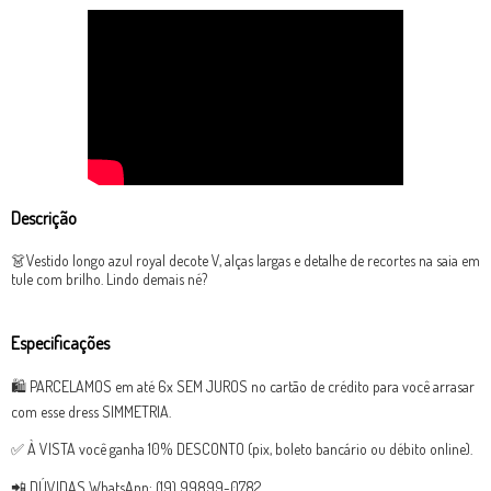
Descrição
👗Vestido longo azul royal decote V, alças largas e detalhe de recortes na saia em
tule com brilho. Lindo demais né?
Especificações
🛍 PARCELAMOS em até 6x SEM JUROS no cartão de crédito para você arrasar
com esse dress SIMMETRIA.
✅ À VISTA você ganha 10% DESCONTO (pix, boleto bancário ou débito online).
📲 DÚVIDAS WhatsApp: (19) 99899-0782