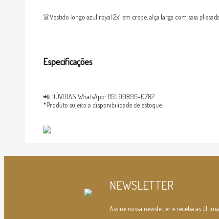
👗Vestido longo azul royal 2x1 em crepe, alça larga com saia plissa
Especificações
📲 DÚVIDAS WhatsApp: (19) 99899-0782
*Produto sujeito a disponibilidade de estoque
NEWSLETTER
Assine nossa newsletter e receba as última