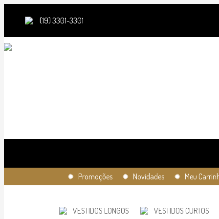
(19) 3301-3301
✹ Promoções
✹ Novidades
✹ Meu Carrin
VESTIDOS LONGOS
VESTIDOS CURTOS