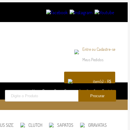
Entre
ou
Cadastre-se
Meus Pedidos
item(s) - R$
Home Page
Quem Somos
Localização
Contato
US SIZE
CLUTCH
SAPATOS
GRAVATAS