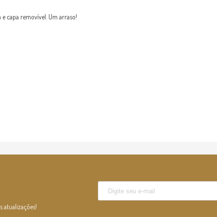
da e capa removível. Um arraso!
s atualizações!