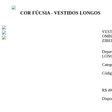
COR FÚCSIA - VESTIDOS LONGOS
VEST
OMB
ZIBE
Depar
LON
Categ
Códig
R$ 49
Dispon