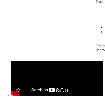
Produt
Produ
Mome