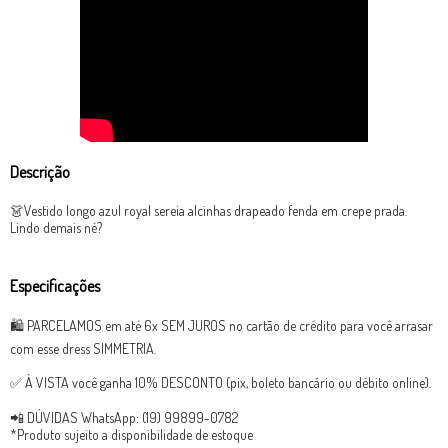
Descrição
👗Vestido longo azul royal sereia alcinhas drapeado fenda em crepe prada.
Lindo demais né?
Especificações
🛍 PARCELAMOS em até 6x SEM JUROS no cartão de crédito para você arrasar
com esse dress SIMMETRIA.
✅ À VISTA você ganha 10% DESCONTO (pix, boleto bancário ou débito online).
📲 DÚVIDAS WhatsApp: (19) 99899-0782
*Produto sujeito a disponibilidade de estoque