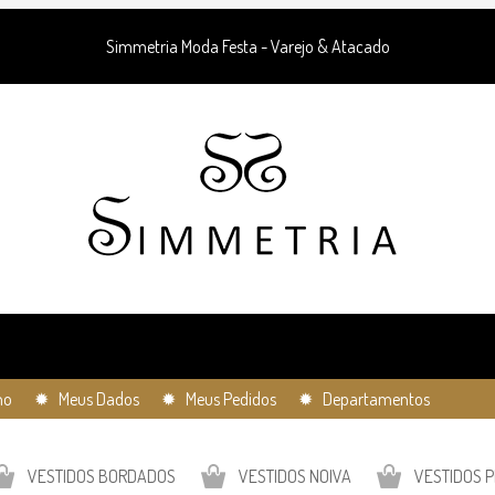
Simmetria Moda Festa - Varejo & Atacado
ho
✹ Meus Dados
✹ Meus Pedidos
✹ Departamentos
VESTIDOS BORDADOS
VESTIDOS NOIVA
VESTIDOS P