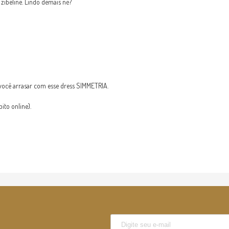
ibeline. Lindo demais né?
ocê arrasar com esse dress SIMMETRIA.
to online).