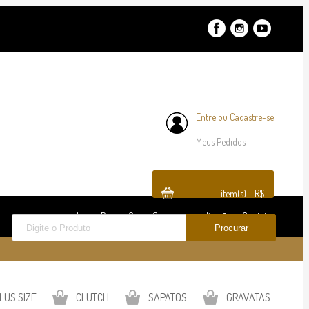
Entre
ou
Cadastre-se
Meus Pedidos
item(s) - R$
Home Page
Quem Somos
Localização
Contato
LUS SIZE
CLUTCH
SAPATOS
GRAVATAS