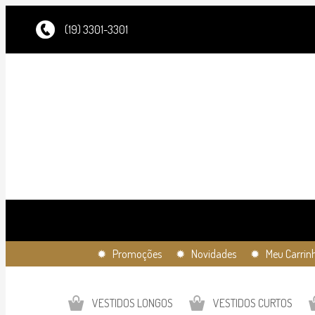
(19) 3301-3301
✹ Promoções
✹ Novidades
✹ Meu Carrin
VESTIDOS LONGOS
VESTIDOS CURTOS