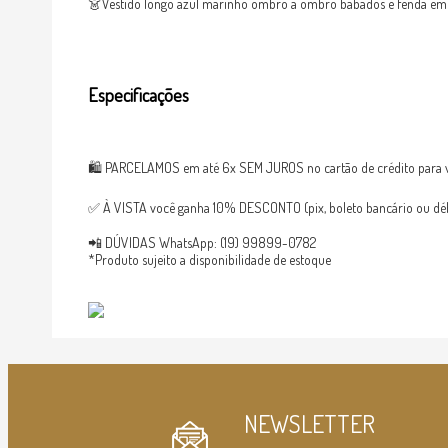
👗Vestido longo azul marinho ombro a ombro babados e fenda em z
Especificações
🛍 PARCELAMOS em até 6x SEM JUROS no cartão de crédito para v
✅ À VISTA você ganha 10% DESCONTO (pix, boleto bancário ou débi
📲 DÚVIDAS WhatsApp: (19) 99899-0782
*Produto sujeito a disponibilidade de estoque
NEWSLETTER