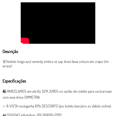
Descrição
👗Vestido longo azul serenity ombro só cap dress faixa cintura em crepe. Um
arraso!
Especificações
🛍 PARCELAMOS em até 6x SEM JUROS no cartão de crédito para você arrasar
com esse dress SIMMETRIA.
✅ À VISTA você ganha 10% DESCONTO (pix, boleto bancário ou débito online).
📲 DÚVIDAS WhatsApp: (19) 99899-0782