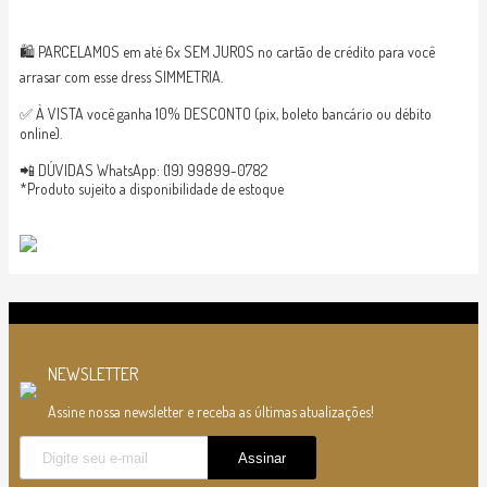
🛍 PARCELAMOS em até 6x SEM JUROS no cartão de crédito para você
arrasar com esse dress SIMMETRIA.
✅ À VISTA você ganha 10% DESCONTO (pix, boleto bancário ou débito
online).
📲 DÚVIDAS WhatsApp: (19) 99899-0782
*Produto sujeito a disponibilidade de estoque
NEWSLETTER
Assine nossa newsletter e receba as últimas atualizações!