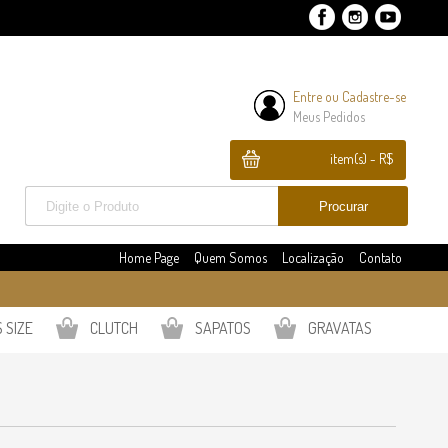
Entre
ou
Cadastre-se
Meus Pedidos
item(s) - R$
Home Page
Quem Somos
Localização
Contato
 SIZE
CLUTCH
SAPATOS
GRAVATAS