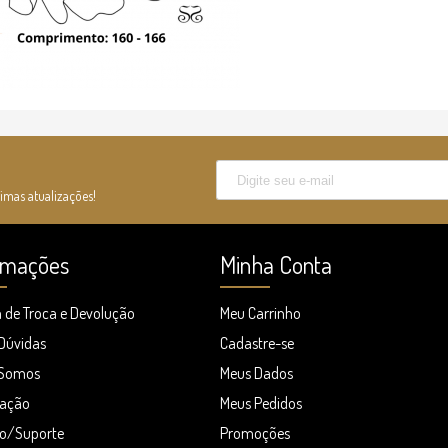
timas atualizações!
rmações
Minha Conta
a de Troca e Devolução
Meu Carrinho
 Dúvidas
Cadastre-se
Somos
Meus Dados
zação
Meus Pedidos
o/Suporte
Promoções