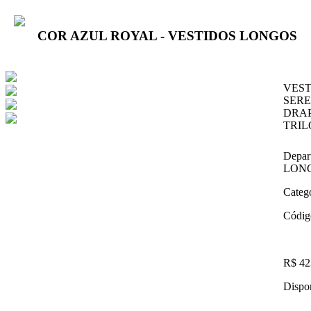
COR AZUL ROYAL - VESTIDOS LONGOS
VEST
SERE
DRA
TRI
Depar
LON
Categ
Códig
R$ 42
Dispon