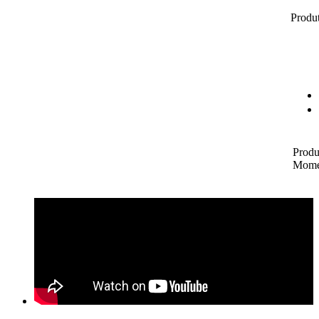
Produt
Produ
Mome