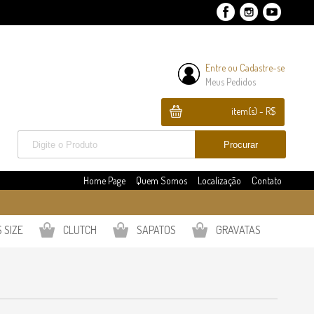
Entre
ou
Cadastre-se
Meus Pedidos
item(s) - R$
Home Page
Quem Somos
Localização
Contato
 SIZE
CLUTCH
SAPATOS
GRAVATAS