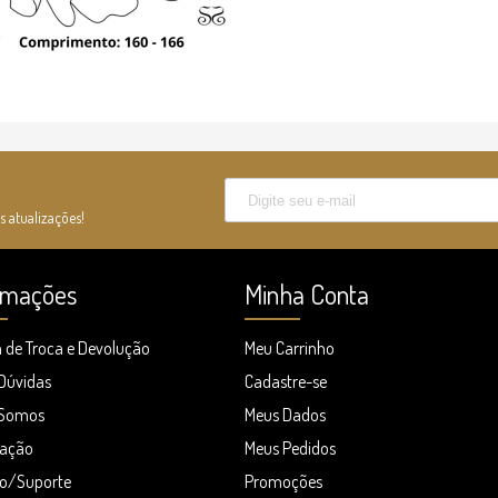
s atualizações!
rmações
Minha Conta
a de Troca e Devolução
Meu Carrinho
 Dúvidas
Cadastre-se
Somos
Meus Dados
zação
Meus Pedidos
o/Suporte
Promoções