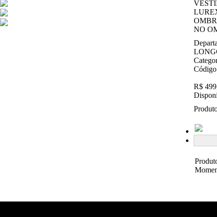
VESTI
LURE
OMBR
NO O
Depart
LONG
Catego
Código
R$ 499
Disponi
Produto
Produt
Momen