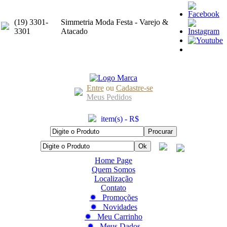
(19) 3301-
Simmetria Moda Festa - Varejo &
3301
Atacado
Entre
ou
Cadastre-se
Meus Pedidos
item(s) - R$
Home Page
Quem Somos
Localização
Contato
✹ Promoções
✹ Novidades
✹ Meu Carrinho
✹ Meus Dados