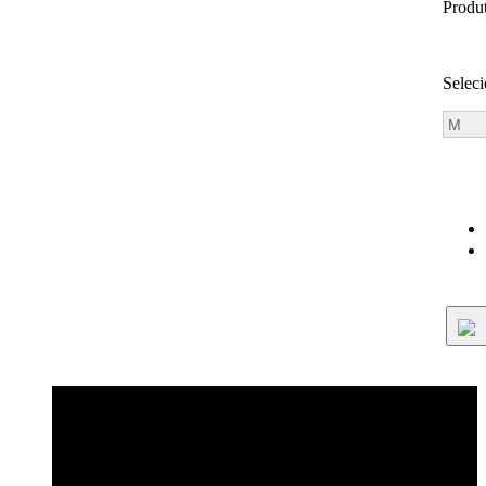
Produ
Selec