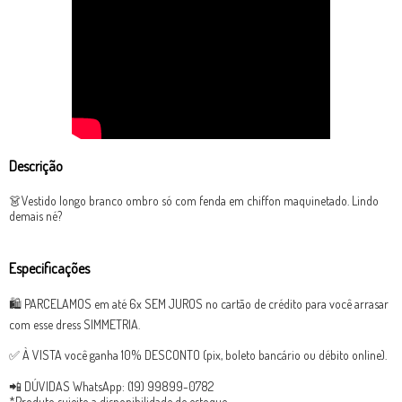
Descrição
👗Vestido longo branco ombro só com fenda em chiffon maquinetado. Lindo
demais né?
Especificações
🛍 PARCELAMOS em até 6x SEM JUROS no cartão de crédito para você arrasar
com esse dress SIMMETRIA.
✅ À VISTA você ganha 10% DESCONTO (pix, boleto bancário ou débito online).
📲 DÚVIDAS WhatsApp: (19) 99899-0782
*Produto sujeito a disponibilidade de estoque