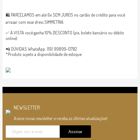
🛍 PARCELAMOS em até 6x SEM JUROS no cartão de crédito para você
arrasar com esse dress SIMMETRIA.
✅ À VISTA você ganha 10% DESCONTO (pix, boleto bancário ou débito
online).
📲 DÚVIDAS WhatsApp: (19) 99899-0782
*Produto sujeito a disponibilidade de estoque
NEWSLETTER
Assine nossa newsletter e receba as últimas atualizações!