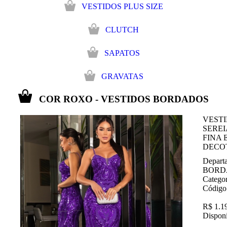
VESTIDOS PLUS SIZE
CLUTCH
SAPATOS
GRAVATAS
COR ROXO - VESTIDOS BORDADOS
VEST
SERE
FINA 
DECO
Depart
BORD
Catego
Código
R$ 1.1
Disponi