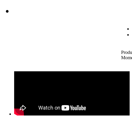
Produ
Mome