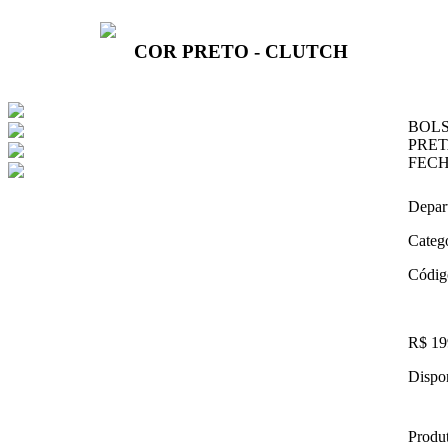
COR PRETO - CLUTCH
BOLS
PRET
FEC
Depar
Categ
Códig
R$ 19
Dispon
Produt