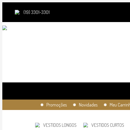
(19) 3301-3301
✹ Promoções
✹ Novidades
✹ Meu Carrin
VESTIDOS LONGOS
VESTIDOS CURTOS