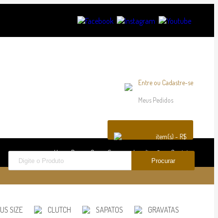
Entre
ou
Cadastre-se
Meus Pedidos
item(s) - R$
Home Page
Quem Somos
Localização
Contato
US SIZE
CLUTCH
SAPATOS
GRAVATAS