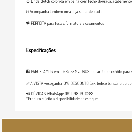
👛 Linda clutch colorida em palha com fecho dourada, acabamento c
⛓ Acompanha também uma alça super delicada.
💝 PERFEITA para festas, formatura e casamentos!
Especificações
🛍 PARCELAMOS em até 6x SEM JUROS no cartão de crédito para v
✅ À VISTA você ganha 10% DESCONTO (pix, boleto bancário ou débi
📲 DÚVIDAS WhatsApp: (19) 99899-0782
*Produto sujeito a disponibilidade de estoque