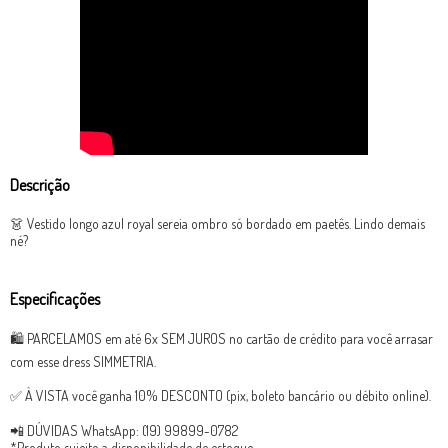
Descrição
👗 Vestido longo azul royal sereia ombro só bordado em paetês. Lindo demais
né?
Especificações
🛍 PARCELAMOS em até 6x SEM JUROS no cartão de crédito para você arrasar
com esse dress SIMMETRIA.
✅ À VISTA você ganha 10% DESCONTO (pix, boleto bancário ou débito online).
📲 DÚVIDAS WhatsApp: (19) 99899-0782
*Produto sujeito a disponibilidade de estoque