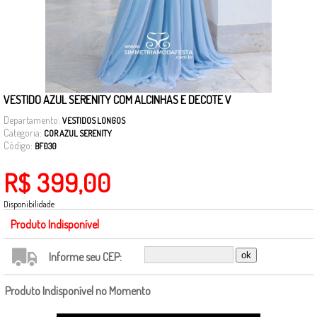
VESTIDO AZUL SERENITY COM ALCINHAS E DECOTE V
Departamento:
VESTIDOS LONGOS
Categoria:
COR AZUL SERENITY
Código:
BF030
R$ 399,00
Disponibilidade
Produto Indisponível
Informe seu CEP:
Produto Indisponível no Momento