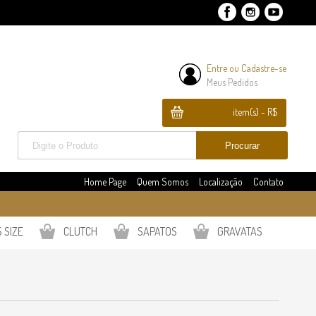
Entre
ou
Cadastre-se
Meus Pedidos
item(s) - R$
Home Page
Quem Somos
Localização
Contato
 SIZE
CLUTCH
SAPATOS
GRAVATAS