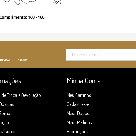
timas atualizações!
rmações
Minha Conta
a de Troca e Devolução
Meu Carrinho
 Dúvidas
Cadastre-se
Somos
Meus Dados
zação
Meus Pedidos
o/Suporte
Promoções