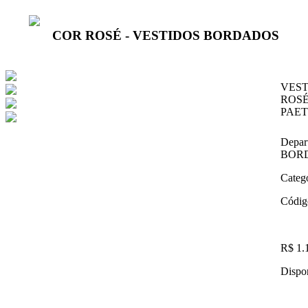
COR ROSÉ - VESTIDOS BORDADOS
VEST
ROSÉ
PAET
Depar
BOR
Categ
Códig
R$ 1.
Dispon