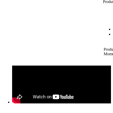
Produt
Produ
Mome