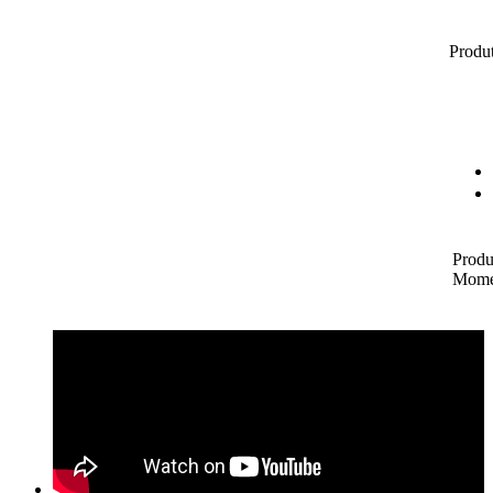
Produt
Produ
Mome