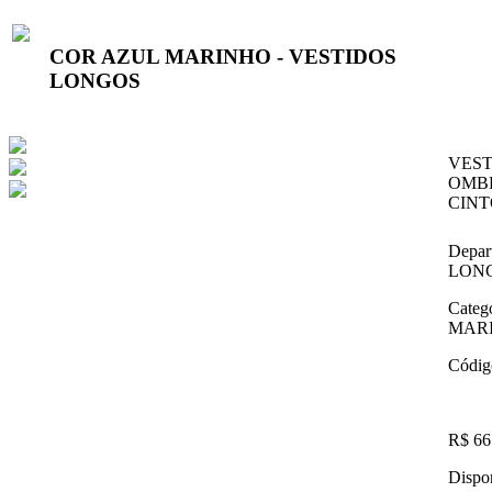
COR AZUL MARINHO - VESTIDOS
LONGOS
VEST
OMBR
CIN
Depar
LON
Categ
MAR
Códig
R$ 66
Dispon