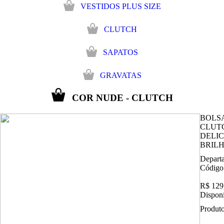
VESTIDOS PLUS SIZE
CLUTCH
SAPATOS
GRAVATAS
COR NUDE - CLUTCH
BOLSA
CLUT
DELI
BRILH
Depart
Código
R$ 129
Disponi
Produto