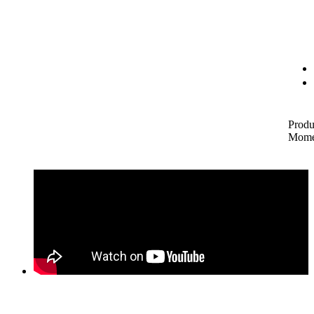
Produ
Mome