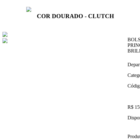
COR DOURADO - CLUTCH
BOLS
PRI
BRI
Depar
Categ
Códig
R$ 15
Dispon
Produt