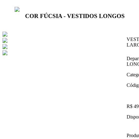
COR FÚCSIA - VESTIDOS LONGOS
VEST
LARG
Depar
LON
Categ
Códig
R$ 49
Dispon
Produt