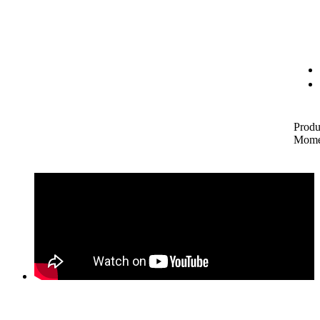
Produ
Mome