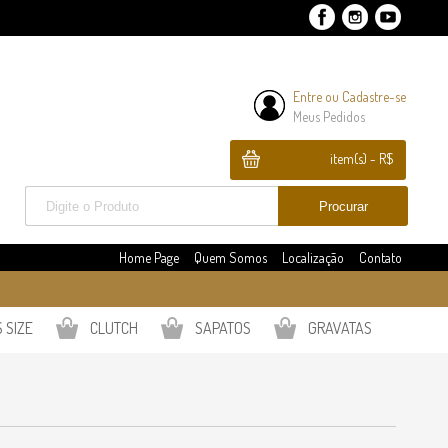
Entre
ou
Cadastre-se
Meus Pedidos
item(s) - R$
Home Page
Quem Somos
Localização
Contato
 SIZE
CLUTCH
SAPATOS
GRAVATAS