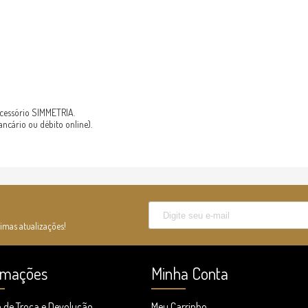
acessório SIMMETRIA.
ancário ou débito online).
timas atualizações!
rmações
Minha Conta
a de Troca e Devolução
Meu Carrinho