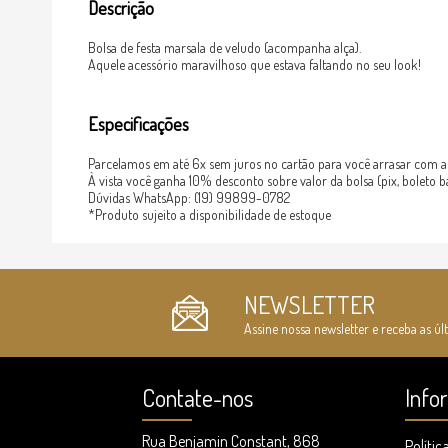
Descrição
Bolsa de festa marsala de veludo (acompanha alça).
Aquele acessório maravilhoso que estava faltando no seu look!
Especificações
Parcelamos em até 6x sem juros no cartão para você arrasar com 
À vista você ganha 10% desconto sobre valor da bolsa (pix, boleto b
Dúvidas WhatsApp: (19) 99899-0782
*Produto sujeito a disponibilidade de estoque
NEWSLETTER
Assine nossa newsletter e receba as úl
Contate-nos
Info
Rua Benjamin Constant, 868
Polític